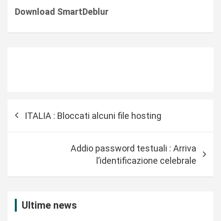
Download SmartDeblur
N
ITALIA : Bloccati alcuni file hosting
a
v
Addio password testuali : Arriva
i
l’identificazione celebrale
g
a
z
Ultime news
i