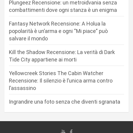
Plungeez Recensione: un metroidvania senza
o
combattimenti dove ogni stanza è un enigma
n
Fantasy Network Recensione: A Holua la
e
popolarità è un’arma e ogni “Mi piace” può
a
salvare il mondo
r
Kill the Shadow Recensione: La verità di Dark
t
Tide City appartiene ai morti
i
c
Yellowcreek Stories The Cabin Watcher
Recensione: Il silenzio è l’unica arma contro
o
l’assassino
l
i
Ingrandire una foto senza che diventi sgranata