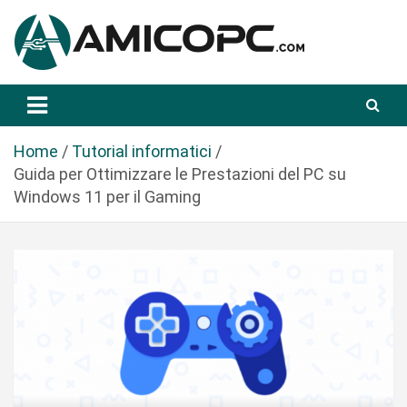
S
a
l
t
Novità Tecnologiche: Guide e News
Amicopc.com
a
a
l
Home
Tutorial informatici
c
Guida per Ottimizzare le Prestazioni del PC su
o
Windows 11 per il Gaming
n
t
e
n
u
t
o