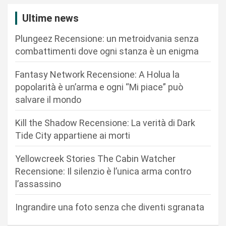
z
Ultime news
i
Plungeez Recensione: un metroidvania senza
o
combattimenti dove ogni stanza è un enigma
n
Fantasy Network Recensione: A Holua la
e
popolarità è un’arma e ogni “Mi piace” può
a
salvare il mondo
r
Kill the Shadow Recensione: La verità di Dark
t
Tide City appartiene ai morti
i
c
Yellowcreek Stories The Cabin Watcher
Recensione: Il silenzio è l’unica arma contro
o
l’assassino
l
i
Ingrandire una foto senza che diventi sgranata