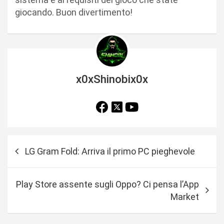
giocando. Buon divertimento!
x0xShinobix0x
N
LG Gram Fold: Arriva il primo PC pieghevole
a
v
Play Store assente sugli Oppo? Ci pensa l’App
i
Market
g
a