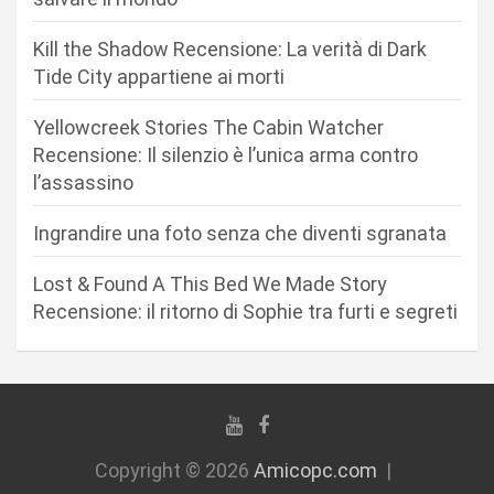
e
a
Kill the Shadow Recensione: La verità di Dark
r
Tide City appartiene ai morti
t
Yellowcreek Stories The Cabin Watcher
i
Recensione: Il silenzio è l’unica arma contro
c
l’assassino
o
Ingrandire una foto senza che diventi sgranata
l
i
Lost & Found A This Bed We Made Story
Recensione: il ritorno di Sophie tra furti e segreti
Copyright © 2026
Amicopc.com