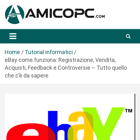
S
a
l
t
Novità Tecnologiche: Guide e News
Amicopc.com
a
a
l
Home
Tutorial informatici
c
eBay come funziona: Registrazione, Vendita,
o
Acquisti, Feedback e Controversie – Tutto quello
n
che c’è da sapere
t
e
n
u
t
o