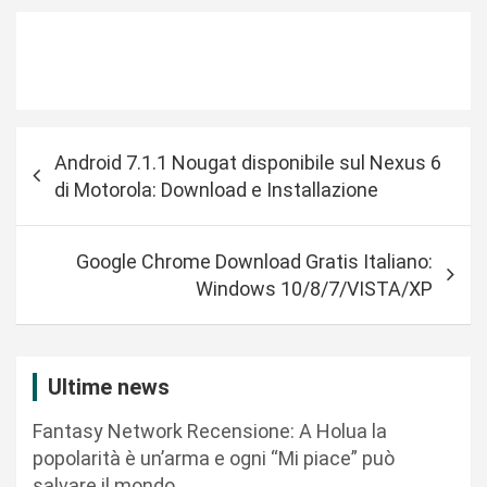
N
Android 7.1.1 Nougat disponibile sul Nexus 6
a
di Motorola: Download e Installazione
v
i
Google Chrome Download Gratis Italiano:
g
Windows 10/8/7/VISTA/XP
a
z
i
Ultime news
o
Fantasy Network Recensione: A Holua la
n
popolarità è un’arma e ogni “Mi piace” può
salvare il mondo