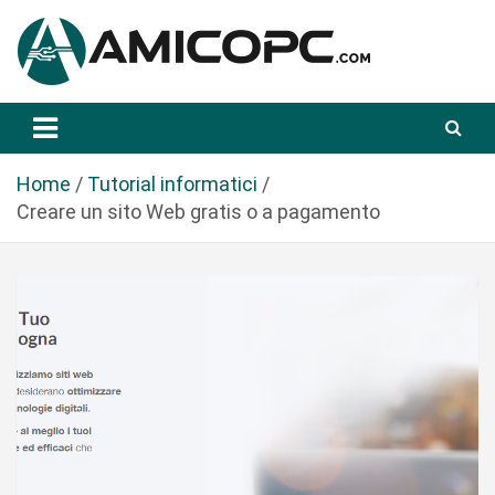
S
a
l
t
Novità Tecnologiche: Guide e News
Amicopc.com
a
a
l
Home
Tutorial informatici
c
Creare un sito Web gratis o a pagamento
o
n
t
e
n
u
t
o