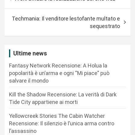
a
v
Techmania: Il venditore lestofante multato e
i
sequestrato
g
a
z
Ultime news
i
Fantasy Network Recensione: A Holua la
o
popolarità è un’arma e ogni “Mi piace” può
n
salvare il mondo
e
Kill the Shadow Recensione: La verità di Dark
a
Tide City appartiene ai morti
r
Yellowcreek Stories The Cabin Watcher
t
Recensione: Il silenzio è l’unica arma contro
i
l’assassino