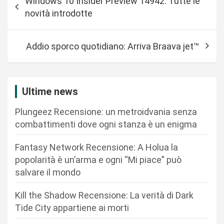
Windows 10 Insider Preview 14942: Tutte le
a
novità introdotte
v
i
Addio sporco quotidiano: Arriva Braava jet™
g
a
z
Ultime news
i
Plungeez Recensione: un metroidvania senza
o
combattimenti dove ogni stanza è un enigma
n
Fantasy Network Recensione: A Holua la
e
popolarità è un’arma e ogni “Mi piace” può
a
salvare il mondo
r
Kill the Shadow Recensione: La verità di Dark
t
Tide City appartiene ai morti
i