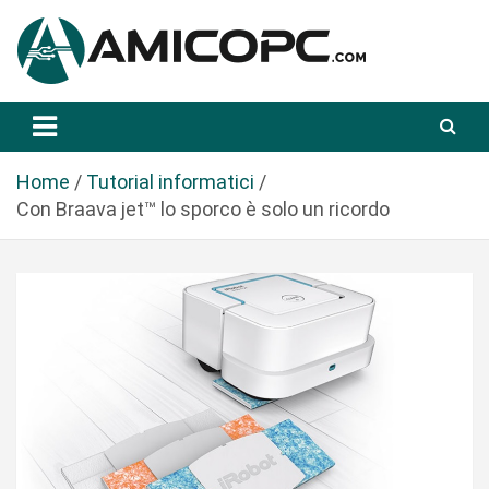
S
a
l
t
Novità Tecnologiche: Guide e News
Amicopc.com
a
a
l
Home
Tutorial informatici
c
Con Braava jet™ lo sporco è solo un ricordo
o
n
t
e
n
u
t
o