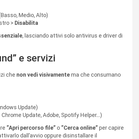
(Basso, Medio, Alto)
stro >
Disabilita
ssenziale
, lasciando attivi solo antivirus e driver di
nd” e servizi
vizi che
non vedi visivamente
ma che consumano
Windows Update)
le Chrome Update, Adobe, Spotify Helper…)
ere
“Apri percorso file”
o
“Cerca online”
per capire
ttivarlo dall’avvio oppure disinstallare il