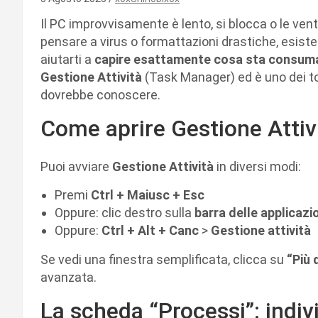
Il PC improvvisamente è lento, si blocca o le vent
pensare a virus o formattazioni drastiche, esis
aiutarti a
capire esattamente cosa sta consuma
Gestione Attività
(Task Manager) ed è uno dei to
dovrebbe conoscere.
Come aprire Gestione Attiv
Puoi avviare
Gestione Attività
in diversi modi:
Premi
Ctrl + Maiusc + Esc
Oppure: clic destro sulla
barra delle applicazi
Oppure:
Ctrl + Alt + Canc
>
Gestione attività
Se vedi una finestra semplificata, clicca su
“Più 
avanzata.
La scheda “Processi”: indiv