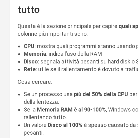
tutto
Questa è la sezione principale per capire
quali a
colonne più importanti sono:
CPU
: mostra quali programmi stanno usando 
Memoria
: indica l’uso della RAM
Disco
: segnala attività pesanti su hard disk o
Rete
: utile se il rallentamento è dovuto a traf
Cosa cercare:
Se un processo usa
più del 50% della CPU
per
della lentezza.
Se la
Memoria RAM è al 90-100%
, Windows com
rallentando tutto.
Un valore
Disco al 100%
è spesso causato da se
pesanti.