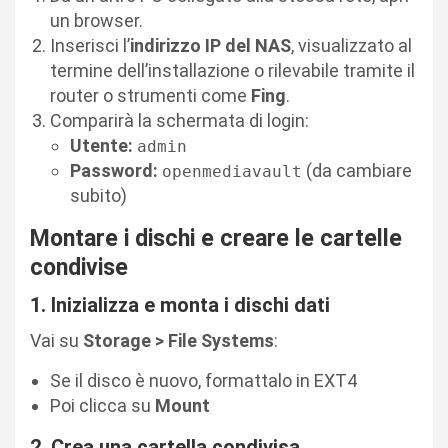
un browser.
Inserisci l’
indirizzo IP del NAS
, visualizzato al
termine dell’installazione o rilevabile tramite il
router o strumenti come
Fing
.
Comparirà la schermata di login:
Utente:
admin
Password:
(da cambiare
openmediavault
subito)
Montare i dischi e creare le cartelle
condivise
1. Inizializza e monta i dischi dati
Vai su
Storage > File Systems
:
Se il disco è nuovo, formattalo in EXT4
Poi clicca su
Mount
2. Crea una cartella condivisa