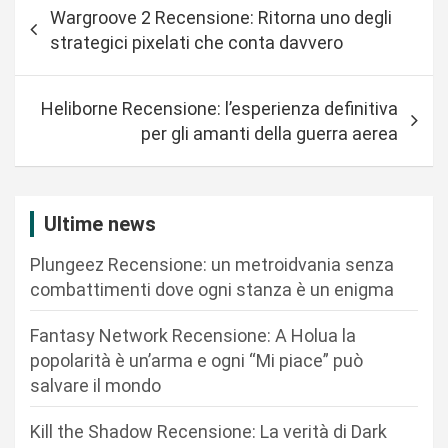
N
Wargroove 2 Recensione: Ritorna uno degli
a
strategici pixelati che conta davvero
v
i
Heliborne Recensione: l’esperienza definitiva
g
per gli amanti della guerra aerea
a
z
i
Ultime news
o
Plungeez Recensione: un metroidvania senza
n
combattimenti dove ogni stanza è un enigma
e
Fantasy Network Recensione: A Holua la
a
popolarità è un’arma e ogni “Mi piace” può
r
salvare il mondo
t
Kill the Shadow Recensione: La verità di Dark