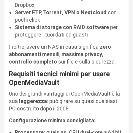
Dropbox
Server FTP, Torrent, VPN o Nextcloud
con
pochi click
Sistema di storage con RAID software
per
proteggere i tuoi dati da guasti
Inoltre, avere un NAS in casa significa
zero
abbonamenti mensili
,
massima privacy
,
controllo completo
sui file e sulla sicurezza.
Requisiti tecnici minimi per usare
OpenMediaVault
Uno dei grandi vantaggi di OpenMediaVault è la
sua
leggerezza
: può girare su quasi qualsiasi
PC costruito dopo il 2008.
Configurazione minima consigliata:
Processore:
qualsiasi CPU dual-core a 64 bit