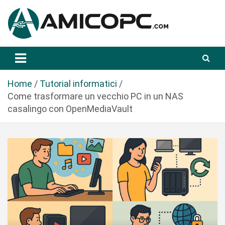
S
a
l
t
Novità Tecnologiche: Guide e News
Amicopc.com
a
a
l
Home
Tutorial informatici
c
Come trasformare un vecchio PC in un NAS
o
casalingo con OpenMediaVault
n
t
e
n
u
t
o