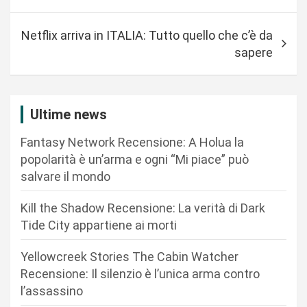
a
v
Netflix arriva in ITALIA: Tutto quello che c’è da
i
sapere
g
a
z
Ultime news
i
Fantasy Network Recensione: A Holua la
o
popolarità è un’arma e ogni “Mi piace” può
n
salvare il mondo
e
Kill the Shadow Recensione: La verità di Dark
a
Tide City appartiene ai morti
r
Yellowcreek Stories The Cabin Watcher
t
Recensione: Il silenzio è l’unica arma contro
i
l’assassino