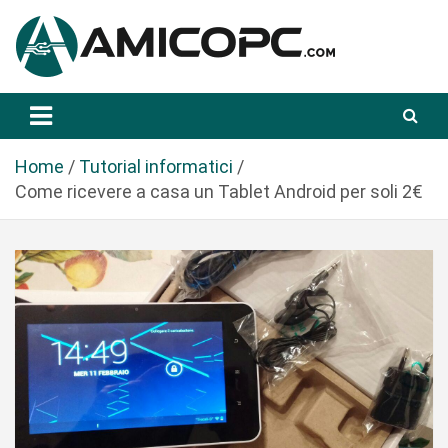
S
a
l
t
Novità Tecnologiche: Guide e News
Amicopc.com
a
a
l
Home
Tutorial informatici
c
Come ricevere a casa un Tablet Android per soli 2€
o
n
t
e
n
u
t
o