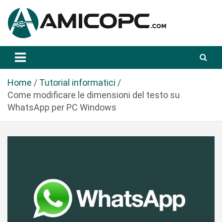
S
a
l
t
Novità Tecnologiche: Guide e News
Amicopc.com
a
a
l
Home
Tutorial informatici
c
Come modificare le dimensioni del testo su
o
WhatsApp per PC Windows
n
t
e
n
u
t
o