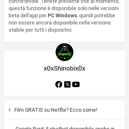
confortevole. Tenete presente che al momento,
questa funzione è disponibile solo nelle versioni
beta dell’app per
PC Windows
, quindi potrebbe
non essere ancora disponibile nella versione
stabile per tutti i dispositivi.
x0xShinobix0x
N
Film GRATIS su Netflix? Ecco come!
a
v
Google Bard: Il chatbot disponibile anche in