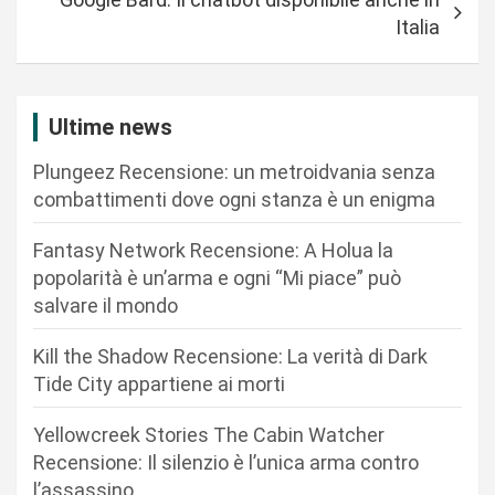
i
Italia
g
a
z
Ultime news
i
Plungeez Recensione: un metroidvania senza
o
combattimenti dove ogni stanza è un enigma
n
Fantasy Network Recensione: A Holua la
e
popolarità è un’arma e ogni “Mi piace” può
a
salvare il mondo
r
Kill the Shadow Recensione: La verità di Dark
t
Tide City appartiene ai morti
i
c
Yellowcreek Stories The Cabin Watcher
Recensione: Il silenzio è l’unica arma contro
o
l’assassino