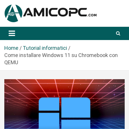
S
a
l
t
Novità Tecnologiche: Guide e News
Amicopc.com
a
a
l
Home
Tutorial informatici
c
Come installare Windows 11 su Chromebook con
o
QEMU
n
t
e
n
u
t
o