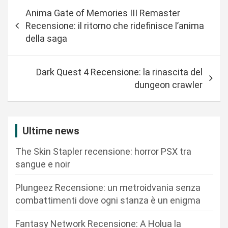
N
Anima Gate of Memories III Remaster
a
Recensione: il ritorno che ridefinisce l’anima
v
della saga
i
g
Dark Quest 4 Recensione: la rinascita del
a
dungeon crawler
z
i
Ultime news
o
n
The Skin Stapler recensione: horror PSX tra
sangue e noir
e
a
Plungeez Recensione: un metroidvania senza
r
combattimenti dove ogni stanza è un enigma
t
Fantasy Network Recensione: A Holua la