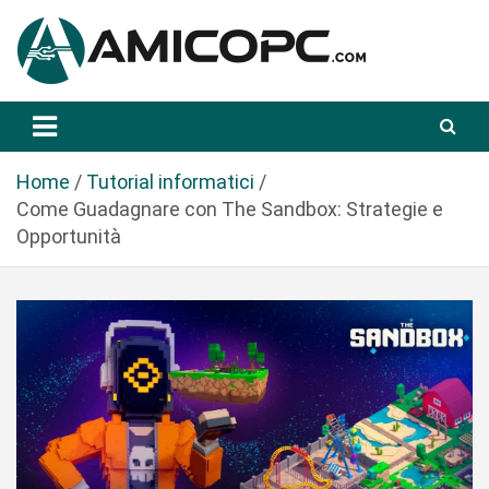
S
a
l
t
Novità Tecnologiche: Guide e News
Amicopc.com
a
a
l
Home
Tutorial informatici
c
Come Guadagnare con The Sandbox: Strategie e
o
Opportunità
n
t
e
n
u
t
o