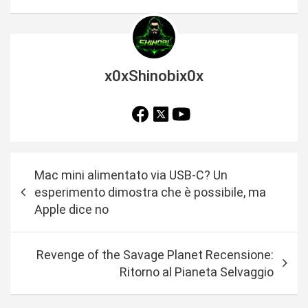
x0xShinobix0x
N
Mac mini alimentato via USB-C? Un
a
esperimento dimostra che è possibile, ma
v
Apple dice no
i
g
Revenge of the Savage Planet Recensione:
a
Ritorno al Pianeta Selvaggio
z