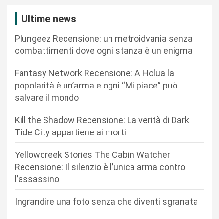
i
Ultime news
o
n
Plungeez Recensione: un metroidvania senza
combattimenti dove ogni stanza è un enigma
e
a
Fantasy Network Recensione: A Holua la
r
popolarità è un’arma e ogni “Mi piace” può
salvare il mondo
t
i
Kill the Shadow Recensione: La verità di Dark
c
Tide City appartiene ai morti
o
Yellowcreek Stories The Cabin Watcher
l
Recensione: Il silenzio è l’unica arma contro
i
l’assassino
Ingrandire una foto senza che diventi sgranata