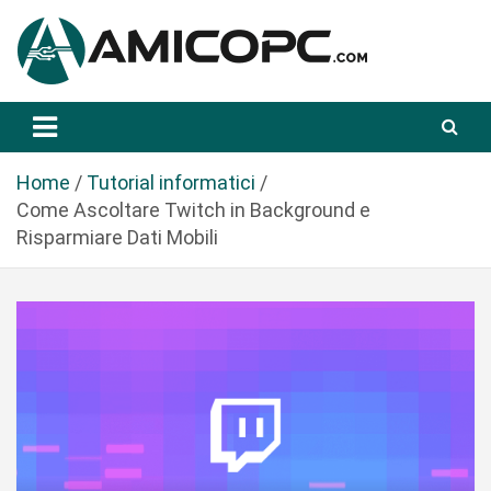
S
a
l
t
Novità Tecnologiche: Guide e News
Amicopc.com
a
a
l
Home
Tutorial informatici
c
Come Ascoltare Twitch in Background e
o
Risparmiare Dati Mobili
n
t
e
n
u
t
o