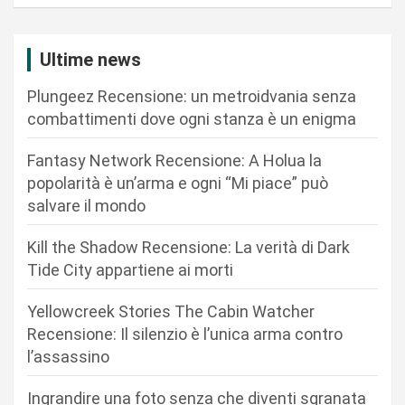
a
z
i
Ultime news
o
Plungeez Recensione: un metroidvania senza
n
combattimenti dove ogni stanza è un enigma
e
Fantasy Network Recensione: A Holua la
a
popolarità è un’arma e ogni “Mi piace” può
r
salvare il mondo
t
Kill the Shadow Recensione: La verità di Dark
i
Tide City appartiene ai morti
c
Yellowcreek Stories The Cabin Watcher
o
Recensione: Il silenzio è l’unica arma contro
l
l’assassino
i
Ingrandire una foto senza che diventi sgranata