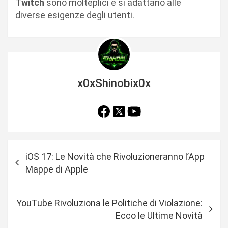
Twitch
sono molteplici e si adattano alle
diverse esigenze degli utenti.
x0xShinobix0x
N
iOS 17: Le Novità che Rivoluzioneranno l’App
a
Mappe di Apple
v
i
YouTube Rivoluziona le Politiche di Violazione:
g
Ecco le Ultime Novità