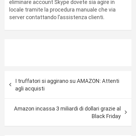
eliminare account Skype dovete sia agire in
locale tramite la procedura manuale che via
server contattando l’assistenza clienti.
N
I truffatori si aggirano su AMAZON: Attenti
a
agli acquisti
v
i
Amazon incassa 3 miliardi di dollari grazie al
g
Black Friday
a
z