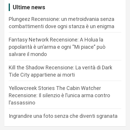
i
Ultime news
o
Plungeez Recensione: un metroidvania senza
n
combattimenti dove ogni stanza è un enigma
e
Fantasy Network Recensione: A Holua la
a
popolarità è un’arma e ogni “Mi piace” può
r
salvare il mondo
t
Kill the Shadow Recensione: La verità di Dark
i
Tide City appartiene ai morti
c
Yellowcreek Stories The Cabin Watcher
o
Recensione: Il silenzio è l’unica arma contro
l
l’assassino
i
Ingrandire una foto senza che diventi sgranata