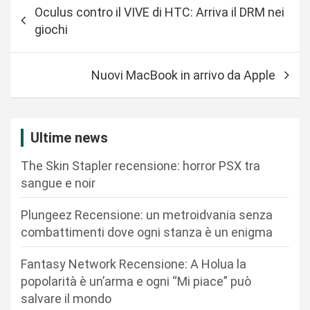
N
Oculus contro il VIVE di HTC: Arriva il DRM nei
a
giochi
v
i
Nuovi MacBook in arrivo da Apple
g
a
z
Ultime news
i
The Skin Stapler recensione: horror PSX tra
o
sangue e noir
n
Plungeez Recensione: un metroidvania senza
e
combattimenti dove ogni stanza è un enigma
a
r
Fantasy Network Recensione: A Holua la
popolarità è un’arma e ogni “Mi piace” può
t
salvare il mondo