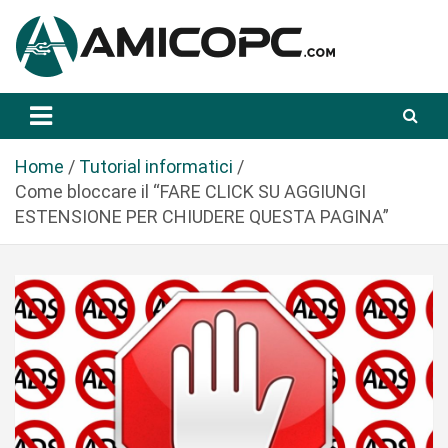
S
a
l
t
Novità Tecnologiche: Guide e News
Amicopc.com
a
a
l
Home
Tutorial informatici
c
Come bloccare il “FARE CLICK SU AGGIUNGI
o
ESTENSIONE PER CHIUDERE QUESTA PAGINA”
n
t
e
n
u
t
o