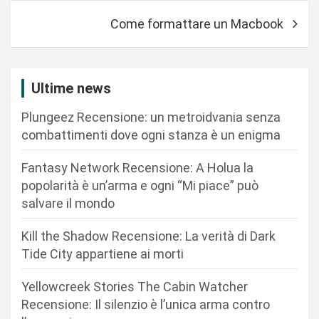
i
Come formattare un Macbook
g
a
z
Ultime news
i
Plungeez Recensione: un metroidvania senza
o
combattimenti dove ogni stanza è un enigma
n
Fantasy Network Recensione: A Holua la
e
popolarità è un’arma e ogni “Mi piace” può
a
salvare il mondo
r
Kill the Shadow Recensione: La verità di Dark
t
Tide City appartiene ai morti
i
c
Yellowcreek Stories The Cabin Watcher
Recensione: Il silenzio è l’unica arma contro
o