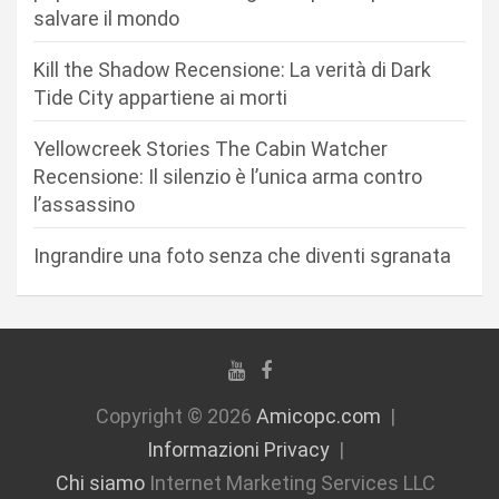
e
salvare il mondo
a
r
Kill the Shadow Recensione: La verità di Dark
Tide City appartiene ai morti
t
i
Yellowcreek Stories The Cabin Watcher
c
Recensione: Il silenzio è l’unica arma contro
l’assassino
o
l
Ingrandire una foto senza che diventi sgranata
i
Copyright © 2026
Amicopc.com
Informazioni Privacy
Chi siamo
Internet Marketing Services LLC