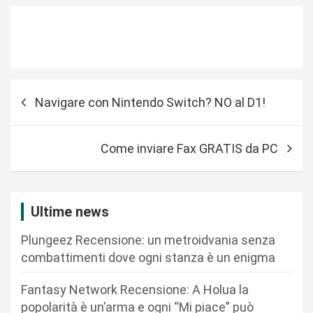
N
Navigare con Nintendo Switch? NO al D1!
a
v
Come inviare Fax GRATIS da PC
i
g
a
Ultime news
z
Plungeez Recensione: un metroidvania senza
i
combattimenti dove ogni stanza è un enigma
o
n
Fantasy Network Recensione: A Holua la
popolarità è un’arma e ogni “Mi piace” può