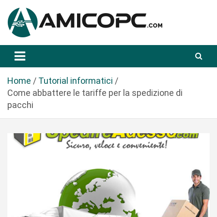
S
a
l
t
Novità Tecnologiche: Guide e News
Amicopc.com
a
a
l
Home
Tutorial informatici
c
Come abbattere le tariffe per la spedizione di
o
pacchi
n
t
e
n
u
t
o