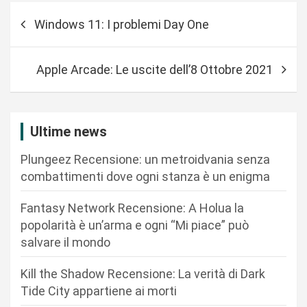
N
Windows 11: I problemi Day One
a
v
Apple Arcade: Le uscite dell’8 Ottobre 2021
i
g
a
Ultime news
z
Plungeez Recensione: un metroidvania senza
i
combattimenti dove ogni stanza è un enigma
o
n
Fantasy Network Recensione: A Holua la
popolarità è un’arma e ogni “Mi piace” può
e
salvare il mondo
a
r
Kill the Shadow Recensione: La verità di Dark
Tide City appartiene ai morti
t