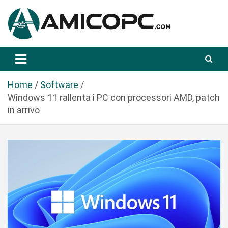
S
a
l
t
Novità Tecnologiche: Guide e News
Amicopc.com
a
a
l
Home
Software
c
Windows 11 rallenta i PC con processori AMD, patch
o
in arrivo
n
t
e
n
u
t
o