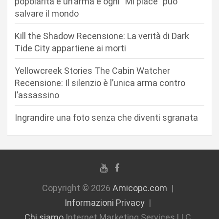
popolarità è un’arma e ogni “Mi piace” può
r
salvare il mondo
t
Kill the Shadow Recensione: La verità di Dark
i
Tide City appartiene ai morti
c
Yellowcreek Stories The Cabin Watcher
o
Recensione: Il silenzio è l’unica arma contro
l
l’assassino
i
Ingrandire una foto senza che diventi sgranata
Copyright © 2026
Amicopc.com
Informazioni Privacy
Chi siamo
Internet Marketing Services LLC