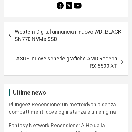
N
Western Digital annuncia il nuovo WD_BLACK
a
SN770 NVMe SSD
v
i
ASUS: nuove schede grafiche AMD Radeon
g
RX 6500 XT
a
z
i
Ultime news
o
Plungeez Recensione: un metroidvania senza
n
combattimenti dove ogni stanza è un enigma
e
Fantasy Network Recensione: A Holua la
a