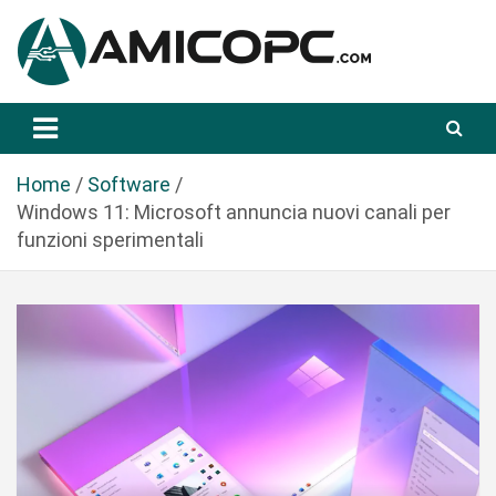
S
a
l
t
Novità Tecnologiche: Guide e News
Amicopc.com
a
a
l
Home
Software
c
Windows 11: Microsoft annuncia nuovi canali per
o
funzioni sperimentali
n
t
e
n
u
t
o