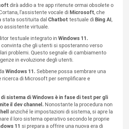
soft
dirà addio a tre app ritenute ormai obsolete o
 Cortana, l’assistente vocale di
Microsoft
, che
 stata sostituita dal
Chatbot
testuale di
Bing AI
,
o assistente virtuale.
editor testuale integrato in
Windows 11.
 convinta che gli utenti si sposteranno verso
olari problemi. Questo segnale di cambiamento
sigenze in evoluzione degli utenti.
 da
Windows 11.
Sebbene possa sembrare una
 ricerca di Microsoft per semplificare e
 di sistema di Windows è in fase di test per gli
mite il dev channel.
Nonostante la procedura non
hell
anziché le impostazioni di sistema, si apre la
mare il loro sistema operativo secondo le proprie
ndows 11
si prepara a offrire una nuova era di