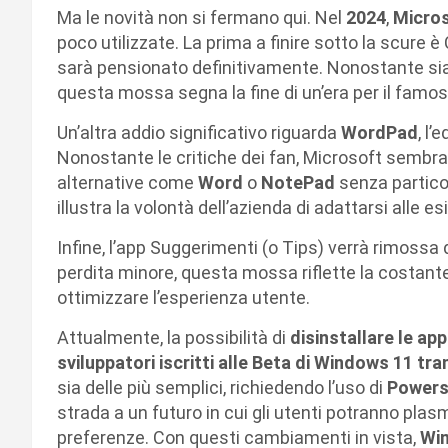
Ma le novità non si fermano qui. Nel
2024
,
Micro
poco utilizzate. La prima a finire sotto la scure è
sarà pensionato definitivamente. Nonostante sia
questa mossa segna la fine di un’era per il famos
Un’altra addio significativo riguarda
WordPad
, l’
Nonostante le critiche dei fan, Microsoft sembra
alternative come
Word
o
NotePad
senza partic
illustra la volontà dell’azienda di adattarsi alle e
Infine, l’app Suggerimenti (o Tips) verrà rimossa
perdita minore, questa mossa riflette la costante
ottimizzare l’esperienza utente.
Attualmente, la possibilità di
disinstallare le app
sviluppatori iscritti alle Beta di Windows 11 tra
sia delle più semplici, richiedendo l’uso di
Powers
strada a un futuro in cui gli utenti potranno plas
preferenze. Con questi cambiamenti in vista,
Wi