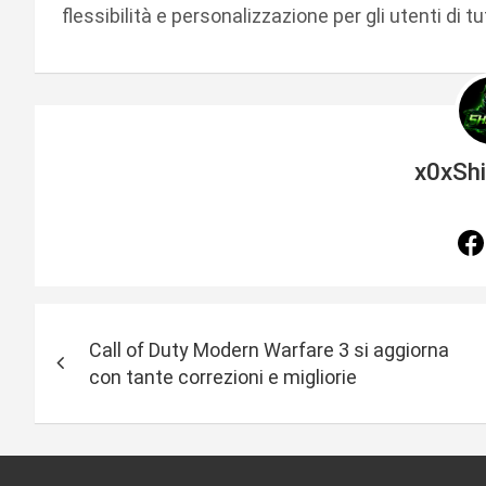
flessibilità e personalizzazione per gli utenti di t
x0xSh
N
Call of Duty Modern Warfare 3 si aggiorna
a
con tante correzioni e migliorie
v
i