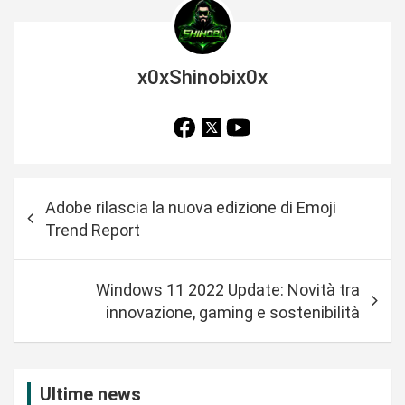
x0xShinobix0x
N
Adobe rilascia la nuova edizione di Emoji
a
Trend Report
v
i
Windows 11 2022 Update: Novità tra
g
innovazione, gaming e sostenibilità
a
z
i
Ultime news