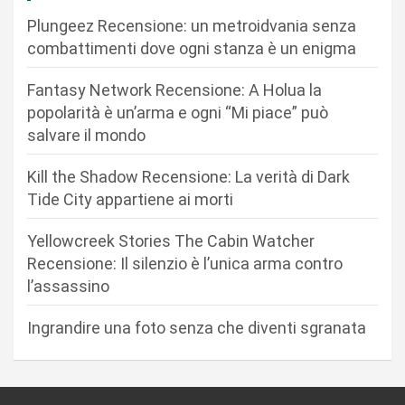
o
Plungeez Recensione: un metroidvania senza
n
combattimenti dove ogni stanza è un enigma
e
Fantasy Network Recensione: A Holua la
a
popolarità è un’arma e ogni “Mi piace” può
r
salvare il mondo
t
Kill the Shadow Recensione: La verità di Dark
i
Tide City appartiene ai morti
c
Yellowcreek Stories The Cabin Watcher
o
Recensione: Il silenzio è l’unica arma contro
l
l’assassino
i
Ingrandire una foto senza che diventi sgranata