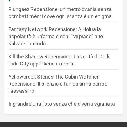
o
Plungeez Recensione: un metroidvania senza
n
combattimenti dove ogni stanza è un enigma
e
Fantasy Network Recensione: A Holua la
a
popolarità è un’arma e ogni “Mi piace” può
r
salvare il mondo
t
Kill the Shadow Recensione: La verità di Dark
i
Tide City appartiene ai morti
c
Yellowcreek Stories The Cabin Watcher
o
Recensione: Il silenzio è l’unica arma contro
l
l’assassino
i
Ingrandire una foto senza che diventi sgranata