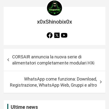
x0xShinobix0x
N
CORSAIR annuncia la nuova serie di
a
alimentatori completamente modulari HXi
v
i
WhatsApp come funziona: Download,
g
Registrazione, WhatsApp Web, Gruppi e altro
a
z
i
Ultime news