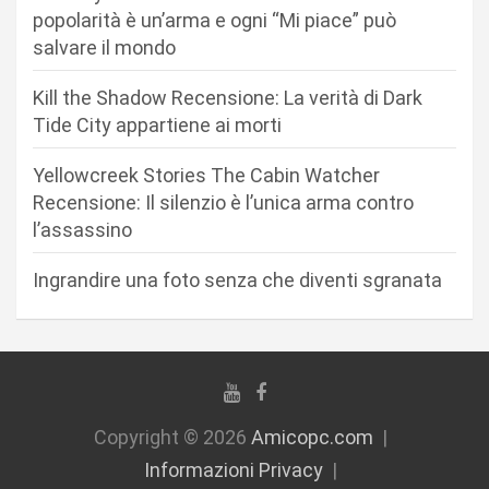
a
popolarità è un’arma e ogni “Mi piace” può
r
salvare il mondo
t
Kill the Shadow Recensione: La verità di Dark
i
Tide City appartiene ai morti
c
Yellowcreek Stories The Cabin Watcher
o
Recensione: Il silenzio è l’unica arma contro
l
l’assassino
i
Ingrandire una foto senza che diventi sgranata
Copyright © 2026
Amicopc.com
Informazioni Privacy