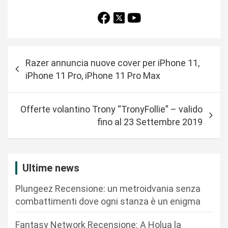
N
Razer annuncia nuove cover per iPhone 11,
a
iPhone 11 Pro, iPhone 11 Pro Max
v
i
Offerte volantino Trony “TronyFollie” – valido
g
fino al 23 Settembre 2019
a
z
i
Ultime news
o
Plungeez Recensione: un metroidvania senza
n
combattimenti dove ogni stanza è un enigma
e
Fantasy Network Recensione: A Holua la