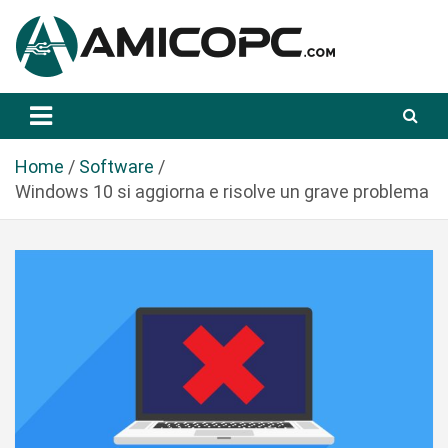
S
a
l
t
Novità Tecnologiche: Guide e News
Amicopc.com
a
a
l
Home
Software
c
Windows 10 si aggiorna e risolve un grave problema
o
n
t
e
n
u
t
o