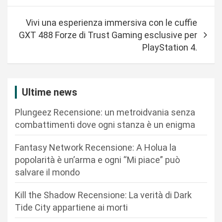
v
i
Vivi una esperienza immersiva con le cuffie
g
GXT 488 Forze di Trust Gaming esclusive per
a
PlayStation 4.
z
i
Ultime news
o
n
Plungeez Recensione: un metroidvania senza
combattimenti dove ogni stanza è un enigma
e
a
Fantasy Network Recensione: A Holua la
r
popolarità è un’arma e ogni “Mi piace” può
salvare il mondo
t
i
Kill the Shadow Recensione: La verità di Dark
c
Tide City appartiene ai morti