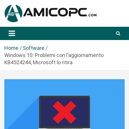
S
a
l
t
Novità Tecnologiche: Guide e News
Amicopc.com
a
a
l
Home
Software
c
Windows 10: Problemi con l’aggiornamento
o
KB4524244, Microsoft lo ritira
n
t
e
n
u
t
o