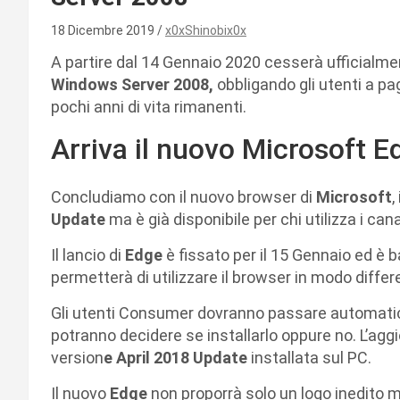
18 Dicembre 2019
x0xShinobix0x
A partire dal 14 Gennaio 2020 cesserà ufficialmen
Windows Server 2008,
obbligando gli utenti a pa
pochi anni di vita rimanenti.
Arriva il nuovo Microsoft E
Concludiamo con il nuovo browser di
Microsoft
,
Update
ma è già disponibile per chi utilizza i canal
Il lancio di
Edge
è fissato per il 15 Gennaio ed è
permetterà di utilizzare il browser in modo differ
Gli utenti Consumer dovranno passare automatica
potranno decidere se installarlo oppure no. L’agg
version
e April 2018 Update
installata sul PC.
Il nuovo
Edge
non proporrà solo un logo inedito m