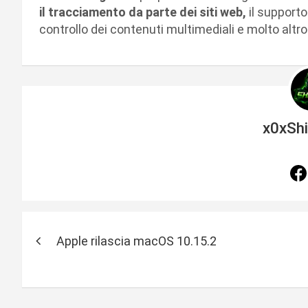
il tracciamento da parte dei siti web,
il supporto
controllo dei contenuti multimediali e molto altr
x0xSh
N
Apple rilascia macOS 10.15.2
a
v