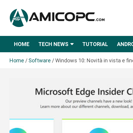
S
a
l
t
Novità Tecnologiche: Guide e News
Amicopc.com
a
a
HOME
TECH NEWS
TUTORIAL
ANDR
l
c
Home
Software
Windows 10: Novità in vista e f
o
n
t
e
n
u
t
o