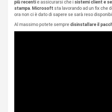
più recenti
e assicurarsi che i
sistemi client e s
stampa
.
Microsoft
sta lavorando ad un fix che d
ora non ci è dato di sapere se sarà reso disponib
Al massimo potete sempre
disinstallare il pac