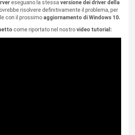
erver
eseguano la stessa
versione dei driver della
ovrebbe risolvere definitivamente il problema, per
ile con il prossimo
aggiornamento di Windows 10.
chetto
come riportato nel nostro
video tutorial: