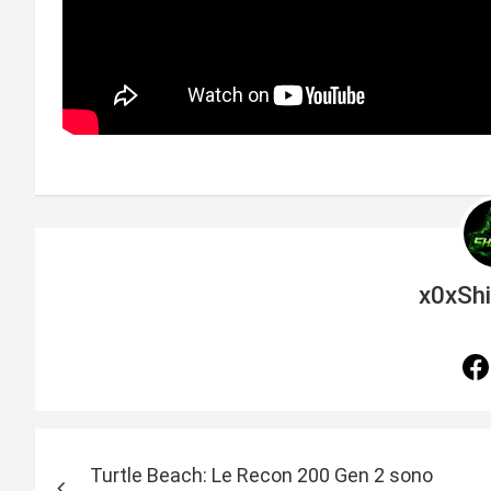
x0xSh
N
Turtle Beach: Le Recon 200 Gen 2 sono