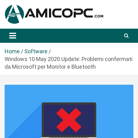
S
a
l
t
Novità Tecnologiche: Guide e News
Amicopc.com
a
a
l
Home
Software
c
Windows 10 May 2020 Update: Problemi confermati
o
da Microsoft per Monitor e Bluetooth
n
t
e
n
u
t
o