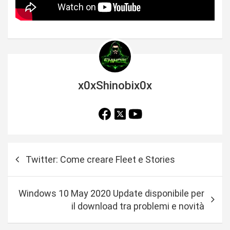
x0xShinobix0x
N
Twitter: Come creare Fleet e Stories
a
v
Windows 10 May 2020 Update disponibile per
i
il download tra problemi e novità
g