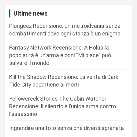
a
z
Ultime news
i
Plungeez Recensione: un metroidvania senza
o
combattimenti dove ogni stanza è un enigma
n
Fantasy Network Recensione: A Holua la
e
popolarità è un’arma e ogni “Mi piace” può
a
salvare il mondo
r
Kill the Shadow Recensione: La verità di Dark
t
Tide City appartiene ai morti
i
c
Yellowcreek Stories The Cabin Watcher
Recensione: Il silenzio è l’unica arma contro
o
l’assassino
l
i
Ingrandire una foto senza che diventi sgranata