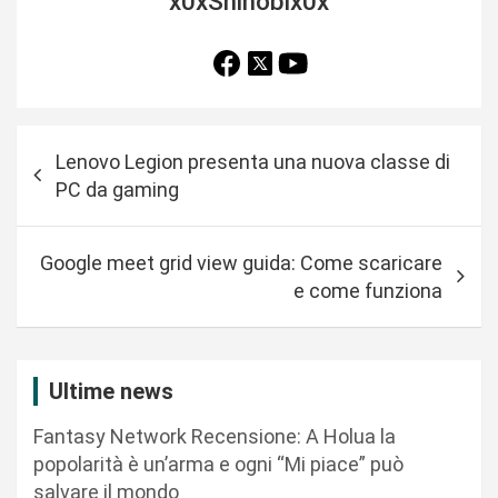
x0xShinobix0x
N
Lenovo Legion presenta una nuova classe di
a
PC da gaming
v
i
Google meet grid view guida: Come scaricare
g
e come funziona
a
z
i
Ultime news
o
Fantasy Network Recensione: A Holua la
n
popolarità è un’arma e ogni “Mi piace” può
salvare il mondo