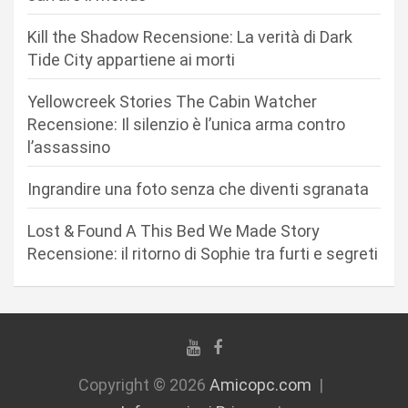
e
a
Kill the Shadow Recensione: La verità di Dark
r
Tide City appartiene ai morti
t
Yellowcreek Stories The Cabin Watcher
i
Recensione: Il silenzio è l’unica arma contro
c
l’assassino
o
Ingrandire una foto senza che diventi sgranata
l
i
Lost & Found A This Bed We Made Story
Recensione: il ritorno di Sophie tra furti e segreti
Copyright © 2026
Amicopc.com