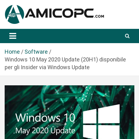
S
a
l
t
Novità Tecnologiche: Guide e News
Amicopc.com
a
a
l
Home
Software
c
Windows 10 May 2020 Update (20H1) disponibile
o
per gli Insider via Windows Update
n
t
e
n
u
t
o