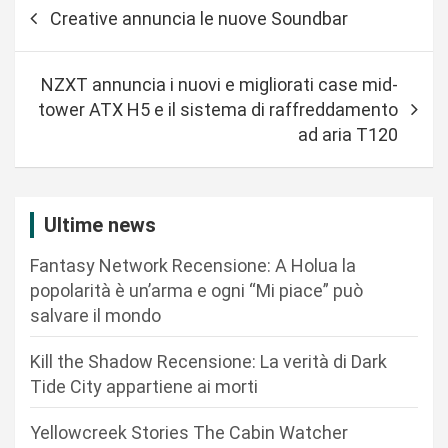
N
Creative annuncia le nuove Soundbar
a
v
NZXT annuncia i nuovi e migliorati case mid-
i
tower ATX H5 e il sistema di raffreddamento
g
ad aria T120
a
z
i
Ultime news
o
Fantasy Network Recensione: A Holua la
n
popolarità è un’arma e ogni “Mi piace” può
salvare il mondo
e
a
Kill the Shadow Recensione: La verità di Dark
r
Tide City appartiene ai morti
t
Yellowcreek Stories The Cabin Watcher