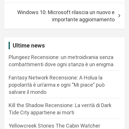
i
Windows 10: Microsoft rilascia un nuovo e
g
importante aggiornamento
a
z
i
Ultime news
o
Plungeez Recensione: un metroidvania senza
n
combattimenti dove ogni stanza è un enigma
e
Fantasy Network Recensione: A Holua la
a
popolarità è un’arma e ogni “Mi piace” può
r
salvare il mondo
t
Kill the Shadow Recensione: La verità di Dark
i
Tide City appartiene ai morti
c
Yellowcreek Stories The Cabin Watcher
o