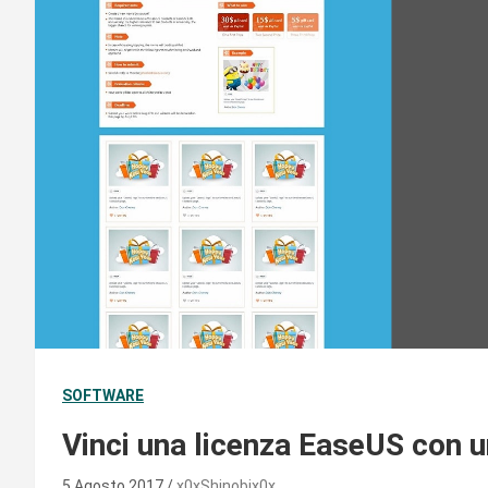
SOFTWARE
Vinci una licenza EaseUS con 
5 Agosto 2017
x0xShinobix0x