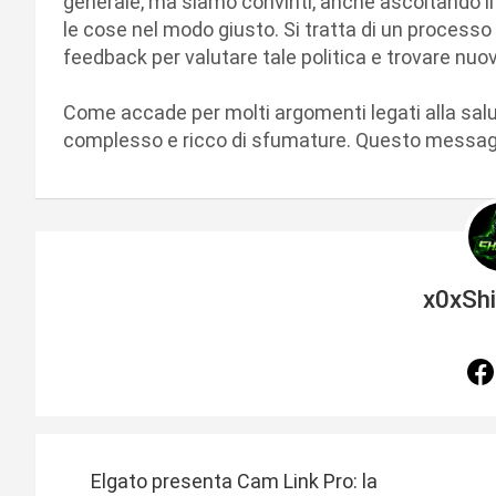
generale, ma siamo convinti, anche ascoltando il 
le cose nel modo giusto. Si tratta di un processo i
feedback per valutare tale politica e trovare nuov
Come accade per molti argomenti legati alla salu
complesso e ricco di sfumature. Questo messaggi
x0xSh
N
Elgato presenta Cam Link Pro: la