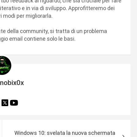
tuo feedback al riguardo, che sia cruciale per fare
terativo e in via di sviluppo. Approfitteremo dei
i modi per migliorarla.
te della community, si tratta di un problema
o email contiene solo le basi.
inobix0x
Windows 10: svelata la nuova schermata