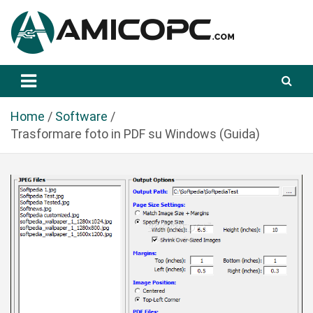
S
a
l
t
Novità Tecnologiche: Guide e News
Amicopc.com
a
a
l
Home
Software
c
Trasformare foto in PDF su Windows (Guida)
o
n
t
e
n
u
t
o