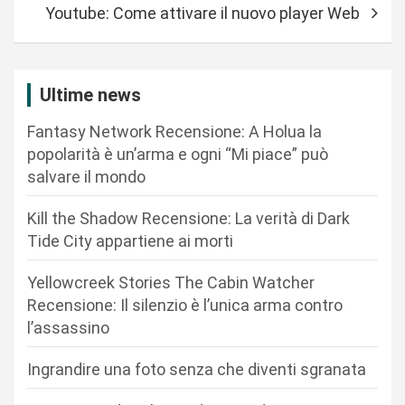
i
Youtube: Come attivare il nuovo player Web
g
a
z
Ultime news
i
Fantasy Network Recensione: A Holua la
o
popolarità è un’arma e ogni “Mi piace” può
n
salvare il mondo
e
Kill the Shadow Recensione: La verità di Dark
a
Tide City appartiene ai morti
r
Yellowcreek Stories The Cabin Watcher
t
Recensione: Il silenzio è l’unica arma contro
i
l’assassino
c
Ingrandire una foto senza che diventi sgranata
o