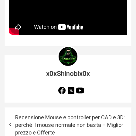
x0xShinobix0x
N
Recensione Mouse e controller per CAD e 3D:
a
perché il mouse normale non basta – Miglior
v
prezzo e Offerte