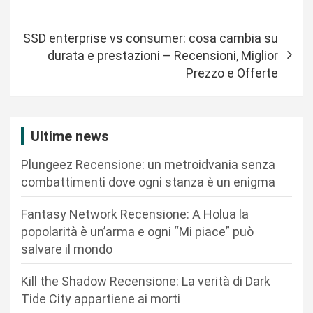
i
g
SSD enterprise vs consumer: cosa cambia su
a
durata e prestazioni – Recensioni, Miglior
Prezzo e Offerte
z
i
o
Ultime news
n
Plungeez Recensione: un metroidvania senza
e
combattimenti dove ogni stanza è un enigma
a
r
Fantasy Network Recensione: A Holua la
popolarità è un’arma e ogni “Mi piace” può
t
salvare il mondo
i
c
Kill the Shadow Recensione: La verità di Dark
Tide City appartiene ai morti
o