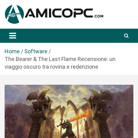
S
a
l
t
Novità Tecnologiche: Guide e News
Amicopc.com
a
a
l
Home
Software
c
The Bearer & The Last Flame Recensione: un
o
viaggio oscuro tra rovina e redenzione
n
t
e
n
u
t
o