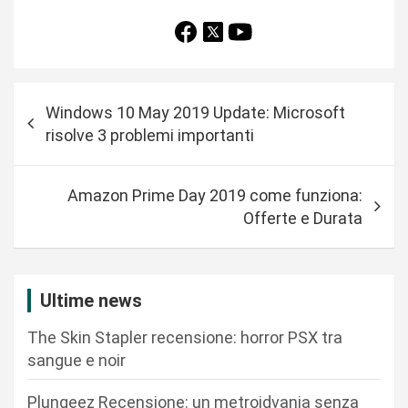
N
Windows 10 May 2019 Update: Microsoft
a
risolve 3 problemi importanti
v
i
Amazon Prime Day 2019 come funziona:
g
Offerte e Durata
a
z
i
Ultime news
o
The Skin Stapler recensione: horror PSX tra
n
sangue e noir
e
Plungeez Recensione: un metroidvania senza