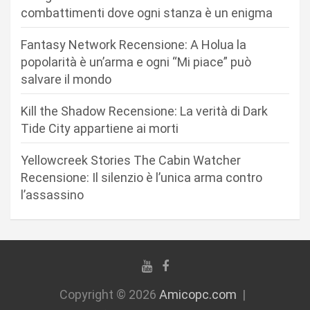
a
combattimenti dove ogni stanza è un enigma
r
Fantasy Network Recensione: A Holua la
t
popolarità è un’arma e ogni “Mi piace” può
i
salvare il mondo
c
Kill the Shadow Recensione: La verità di Dark
o
Tide City appartiene ai morti
l
i
Yellowcreek Stories The Cabin Watcher
Recensione: Il silenzio è l’unica arma contro
l’assassino
Copyright © 2026
Amicopc.com