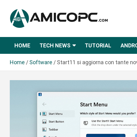
S
a
l
t
Novità Tecnologiche: Guide e News
Amicopc.com
a
a
HOME
TECH NEWS
TUTORIAL
ANDR
l
c
Home
Software
Start11 si aggiorna con tante nov
o
n
t
e
n
u
t
o