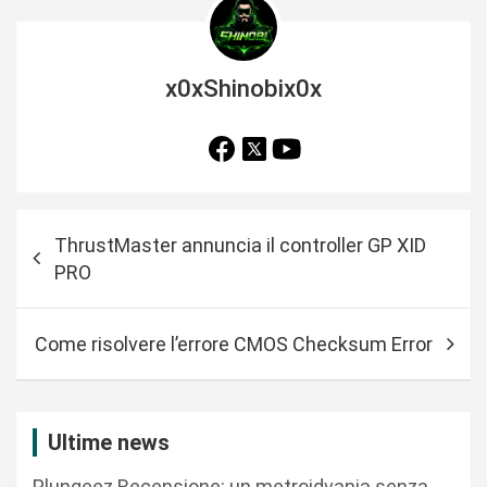
x0xShinobix0x
N
ThrustMaster annuncia il controller GP XID
a
PRO
v
i
Come risolvere l’errore CMOS Checksum Error
g
a
z
Ultime news
i
Plungeez Recensione: un metroidvania senza