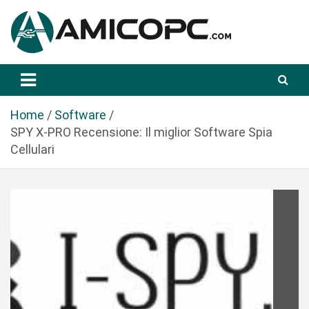
S
a
l
t
Novità Tecnologiche: Guide e News
Amicopc.com
a
a
l
Home
Software
c
SPY X-PRO Recensione: Il miglior Software Spia
o
Cellulari
n
t
e
n
u
t
o