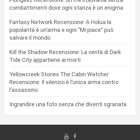
o
combattimenti dove ogni stanza è un enigma
n
Fantasy Network Recensione: A Holua la
e
popolarità è un’arma e ogni “Mi piace” può
a
salvare il mondo
r
Kill the Shadow Recensione: La verità di Dark
t
Tide City appartiene ai morti
i
c
Yellowcreek Stories The Cabin Watcher
Recensione: Il silenzio è l’unica arma contro
o
l’assassino
l
i
Ingrandire una foto senza che diventi sgranata