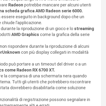
ware
Radeon
potrebbe mancare per alcuni utenti
na scheda grafica AMD Radeon serie 6000.
a essere eseguito in background dopo che un
 chiude l’applicazione.
r durante la riproduzione di un gioco e lo
streaming
odotti
AMD Graphics
come la grafica della serie
non rispondere durante la riproduzione di alcuni
erUnknown
con più display collegati in modalità
iodo può portare a un timeout del driver o a un
cs come Radeon RX 6700 XT.
re la comparsa di una schermata nera quando
istema. Tutti gli utenti che potrebbero riscontrare
itata dovrebbero disabilitarla come soluzione
unzionalità di registrazione possono segnalare in
estremamente alti e errati.