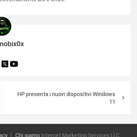
inobix0x
HP presenta i nuovi dispositivi Windows
11
vacy
Chi siamo
Internet Marketing Services LLC