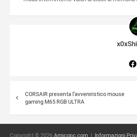
x0xSh
N
CORSAIR presenta l’avveniristico mouse
a
gaming M65 RGB ULTRA
v
i
Copyright © 2026
Amicopc.com
Informazioni Pri