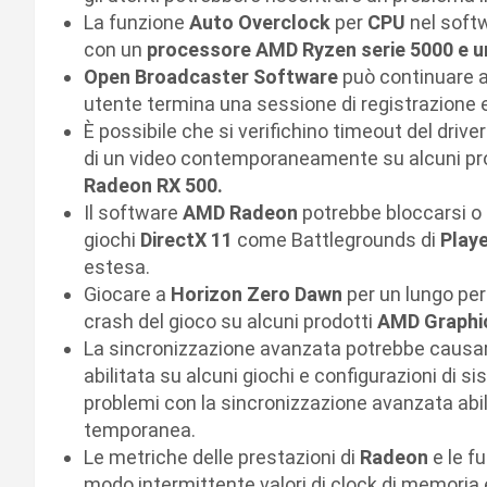
La funzione
Auto Overclock
per
CPU
nel soft
con un
processore AMD Ryzen serie 5000 e u
Open Broadcaster Software
può continuare 
utente termina una sessione di registrazione e
È possibile che si verifichino timeout del drive
di un video contemporaneamente su alcuni pr
Radeon RX 500.
Il software
AMD Radeon
potrebbe bloccarsi o 
giochi
DirectX 11
come Battlegrounds di
Play
estesa.
Giocare a
Horizon Zero Dawn
per un lungo per
crash del gioco su alcuni prodotti
AMD Graphi
La sincronizzazione avanzata potrebbe causa
abilitata su alcuni giochi e configurazioni di s
problemi con la sincronizzazione avanzata abil
temporanea.
Le metriche delle prestazioni di
Radeon
e le f
modo intermittente valori di clock di memoria 