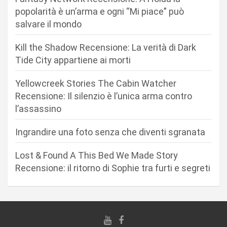
n
popolarità è un’arma e ogni “Mi piace” può
salvare il mondo
e
a
Kill the Shadow Recensione: La verità di Dark
r
Tide City appartiene ai morti
t
Yellowcreek Stories The Cabin Watcher
i
Recensione: Il silenzio è l’unica arma contro
c
l’assassino
o
Ingrandire una foto senza che diventi sgranata
l
i
Lost & Found A This Bed We Made Story
Recensione: il ritorno di Sophie tra furti e segreti