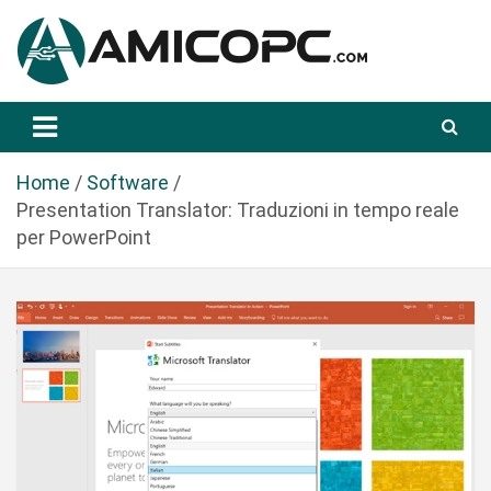
S
a
l
t
Novità Tecnologiche: Guide e News
Amicopc.com
a
a
l
Home
Software
c
Presentation Translator: Traduzioni in tempo reale
o
per PowerPoint
n
t
e
n
u
t
o