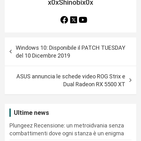
x0xShinobix0x
N
Windows 10: Disponibile il PATCH TUESDAY
a
del 10 Dicembre 2019
v
i
ASUS annuncia le schede video ROG Strix e
g
Dual Radeon RX 5500 XT
a
z
i
Ultime news
o
Plungeez Recensione: un metroidvania senza
n
combattimenti dove ogni stanza è un enigma