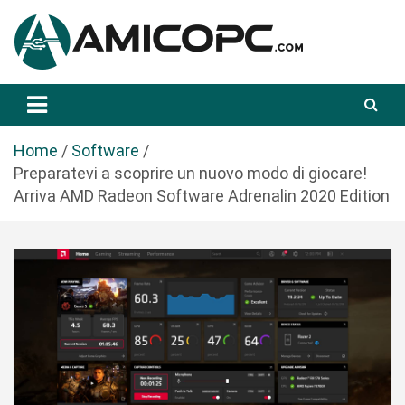
S
a
l
t
Novità Tecnologiche: Guide e News
Amicopc.com
a
a
l
Home
Software
c
Preparatevi a scoprire un nuovo modo di giocare!
o
Arriva AMD Radeon Software Adrenalin 2020 Edition
n
t
e
n
u
t
o