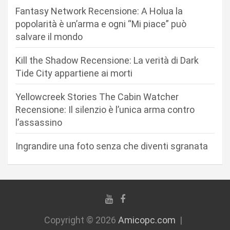
e
Fantasy Network Recensione: A Holua la
a
popolarità è un’arma e ogni “Mi piace” può
r
salvare il mondo
t
Kill the Shadow Recensione: La verità di Dark
i
Tide City appartiene ai morti
c
Yellowcreek Stories The Cabin Watcher
o
Recensione: Il silenzio è l’unica arma contro
l
l’assassino
i
Ingrandire una foto senza che diventi sgranata
Copyright © 2026
Amicopc.com