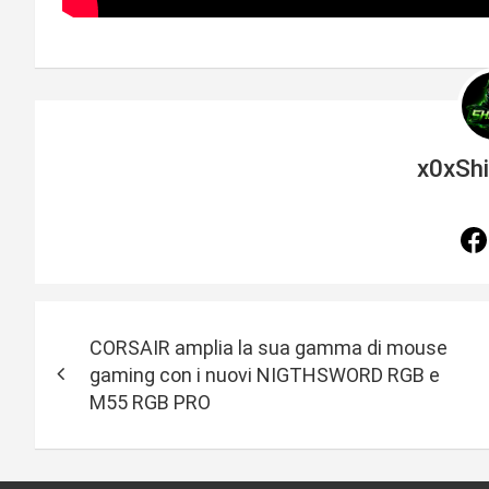
x0xSh
N
CORSAIR amplia la sua gamma di mouse
a
gaming con i nuovi NIGTHSWORD RGB e
M55 RGB PRO
v
i