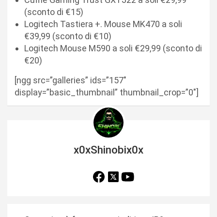
(sconto di €15)
Logitech Tastiera +. Mouse MK470 a soli
€39,99 (sconto di €10)
Logitech Mouse M590 a soli €29,99 (sconto di
€20)
[ngg src=”galleries” ids=”157″
display=”basic_thumbnail” thumbnail_crop=”0″]
x0xShinobix0x
N