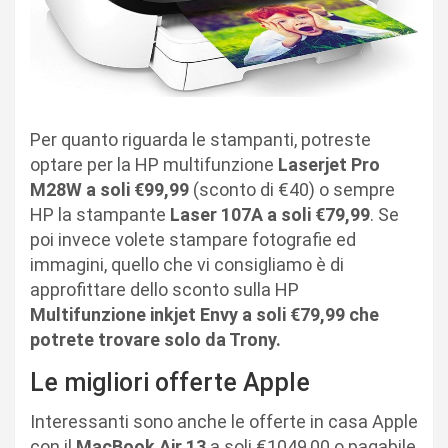
Per quanto riguarda le stampanti, potreste
optare per la HP multifunzione
Laserjet Pro
M28W a soli €99,99
(sconto di €40) o sempre
HP la stampante
Laser 107A a soli €79,99
. Se
poi invece volete stampare fotografie ed
immagini, quello che vi consigliamo è di
approfittare dello sconto sulla HP
Multifunzione inkjet Envy a soli €79,99 che
potrete trovare solo da Trony.
Le migliori offerte Apple
Interessanti sono anche le offerte in casa Apple
con il
MacBook Air 13
a soli €1049,00 o pagabile