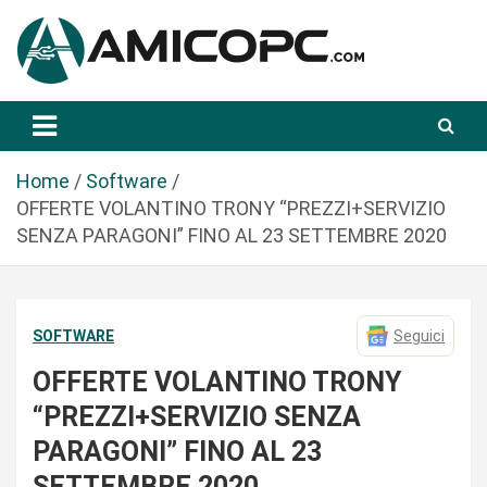
S
a
l
t
Novità Tecnologiche: Guide e News
Amicopc.com
a
a
l
Home
Software
c
OFFERTE VOLANTINO TRONY “PREZZI+SERVIZIO
o
SENZA PARAGONI” FINO AL 23 SETTEMBRE 2020
n
t
e
SOFTWARE
Seguici
n
u
OFFERTE VOLANTINO TRONY
t
“PREZZI+SERVIZIO SENZA
o
PARAGONI” FINO AL 23
SETTEMBRE 2020