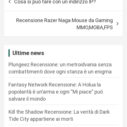
Cosa si può fare con un indirizzo IP?
a
v
Recensione Razer Naga Mouse da Gaming
i
MMO,MOBA,FPS
g
a
z
Ultime news
i
Plungeez Recensione: un metroidvania senza
o
combattimenti dove ogni stanza è un enigma
n
Fantasy Network Recensione: A Holua la
e
popolarità è un’arma e ogni “Mi piace” può
a
salvare il mondo
r
Kill the Shadow Recensione: La verità di Dark
t
Tide City appartiene ai morti
i