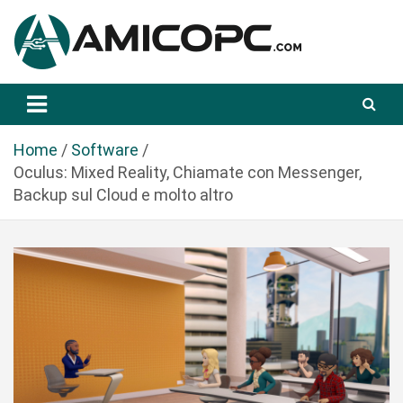
S
a
l
t
Novità Tecnologiche: Guide e News
Amicopc.com
a
a
l
Home
Software
c
Oculus: Mixed Reality, Chiamate con Messenger,
o
Backup sul Cloud e molto altro
n
t
e
n
u
t
o