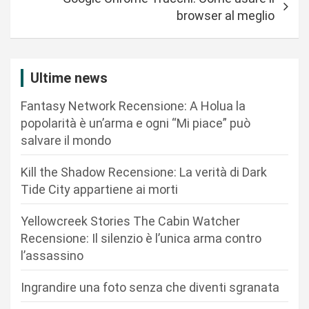
g
browser al meglio
a
z
i
Ultime news
o
Fantasy Network Recensione: A Holua la
n
popolarità è un’arma e ogni “Mi piace” può
salvare il mondo
e
a
Kill the Shadow Recensione: La verità di Dark
r
Tide City appartiene ai morti
t
Yellowcreek Stories The Cabin Watcher
i
Recensione: Il silenzio è l’unica arma contro
c
l’assassino
o
Ingrandire una foto senza che diventi sgranata
l