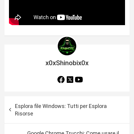
x0xShinobix0x
N
Esplora file Windows: Tutti per Esplora
a
Risorse
v
i
Google Chrome Trucchi: Come usare il