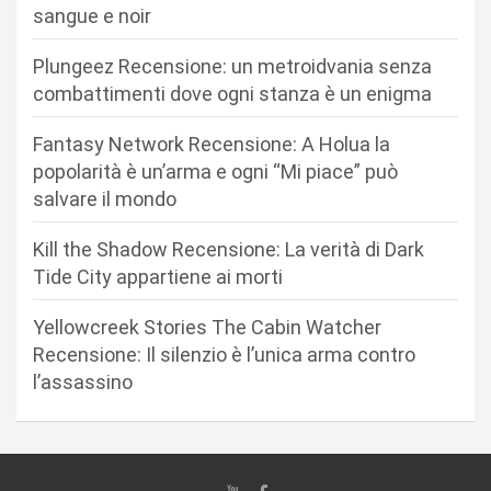
o
sangue e noir
n
Plungeez Recensione: un metroidvania senza
e
combattimenti dove ogni stanza è un enigma
a
r
Fantasy Network Recensione: A Holua la
popolarità è un’arma e ogni “Mi piace” può
t
salvare il mondo
i
c
Kill the Shadow Recensione: La verità di Dark
Tide City appartiene ai morti
o
l
Yellowcreek Stories The Cabin Watcher
i
Recensione: Il silenzio è l’unica arma contro
l’assassino