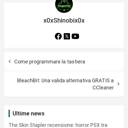
x0xShinobix0x
N
Come programmare la tastiera
a
v
BleachBit: Una valida alternativa GRATIS a
i
CCleaner
g
a
z
Ultime news
i
The Skin Stapler recensione: horror PSX tra