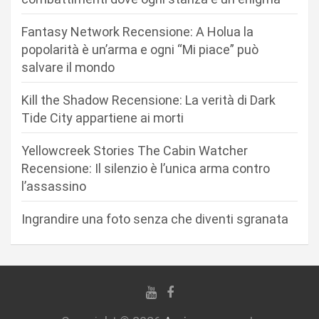
n
Fantasy Network Recensione: A Holua la
e
popolarità è un’arma e ogni “Mi piace” può
a
salvare il mondo
r
Kill the Shadow Recensione: La verità di Dark
t
Tide City appartiene ai morti
i
c
Yellowcreek Stories The Cabin Watcher
Recensione: Il silenzio è l’unica arma contro
o
l’assassino
l
i
Ingrandire una foto senza che diventi sgranata