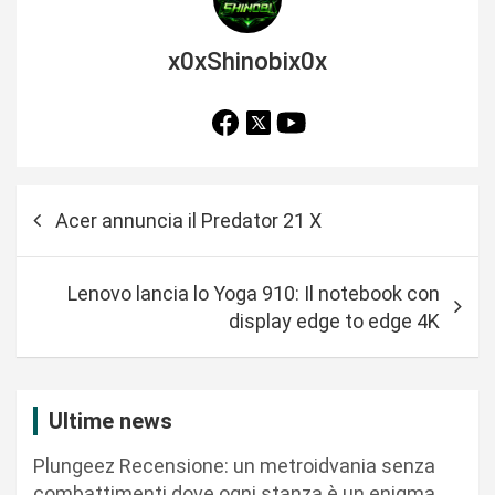
x0xShinobix0x
N
Acer annuncia il Predator 21 X
a
v
Lenovo lancia lo Yoga 910: Il notebook con
i
display edge to edge 4K
g
a
z
Ultime news
i
Plungeez Recensione: un metroidvania senza
o
combattimenti dove ogni stanza è un enigma