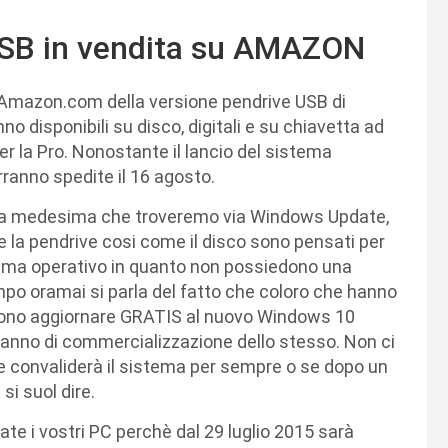
USB in vendita su AMAZON
u Amazon.com della versione pendrive USB di
o disponibili su disco, digitali e su chiavetta ad
per la Pro. Nonostante il lancio del sistema
erranno spedite il 16 agosto.
è la medesima che troveremo via Windows Update,
che la pendrive cosi come il disco sono pensati per
stema operativo in quanto non possiedono una
po oramai si parla del fatto che coloro che hanno
ssono aggiornare GRATIS al nuovo Windows 10
o anno di commercializzazione dello stesso. Non ci
e convaliderà il sistema per sempre o se dopo un
i suol dire.
rate i vostri PC perchè dal 29 luglio 2015 sarà