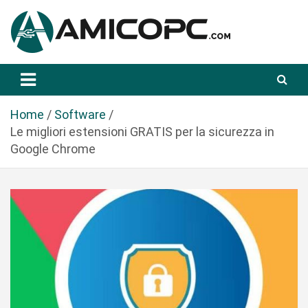
S
a
l
t
Novità Tecnologiche: Guide e News
Amicopc.com
a
a
l
Home
Software
c
Le migliori estensioni GRATIS per la sicurezza in
o
Google Chrome
n
t
e
n
u
t
o