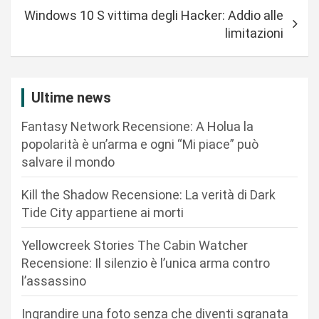
i
Windows 10 S vittima degli Hacker: Addio alle
g
limitazioni
a
z
i
Ultime news
o
Fantasy Network Recensione: A Holua la
n
popolarità è un’arma e ogni “Mi piace” può
salvare il mondo
e
a
Kill the Shadow Recensione: La verità di Dark
r
Tide City appartiene ai morti
t
Yellowcreek Stories The Cabin Watcher
i
Recensione: Il silenzio è l’unica arma contro
c
l’assassino
o
Ingrandire una foto senza che diventi sgranata