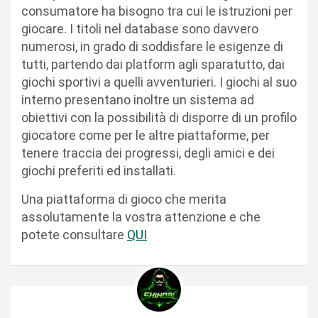
consumatore ha bisogno tra cui le istruzioni per
giocare. I titoli nel database sono davvero
numerosi, in grado di soddisfare le esigenze di
tutti, partendo dai platform agli sparatutto, dai
giochi sportivi a quelli avventurieri. I giochi al suo
interno presentano inoltre un sistema ad
obiettivi con la possibilità di disporre di un profilo
giocatore come per le altre piattaforme, per
tenere traccia dei progressi, degli amici e dei
giochi preferiti ed installati.
Una piattaforma di gioco che merita
assolutamente la vostra attenzione e che
potete consultare
QUI