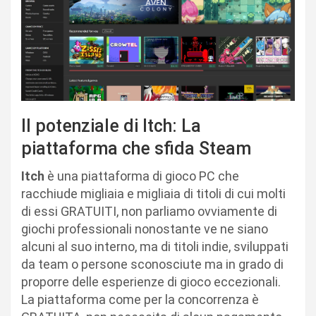
Il potenziale di Itch: La
piattaforma che sfida Steam
Itch
è una piattaforma di gioco PC che
racchiude migliaia e migliaia di titoli di cui molti
di essi GRATUITI, non parliamo ovviamente di
giochi professionali nonostante ve ne siano
alcuni al suo interno, ma di titoli indie, sviluppati
da team o persone sconosciute ma in grado di
proporre delle esperienze di gioco eccezionali.
La piattaforma come per la concorrenza è