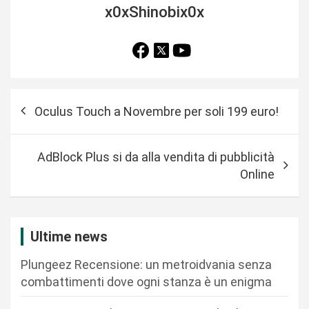
x0xShinobix0x
N
Oculus Touch a Novembre per soli 199 euro!
a
v
AdBlock Plus si da alla vendita di pubblicità
i
Online
g
a
z
Ultime news
i
Plungeez Recensione: un metroidvania senza
o
combattimenti dove ogni stanza è un enigma
n