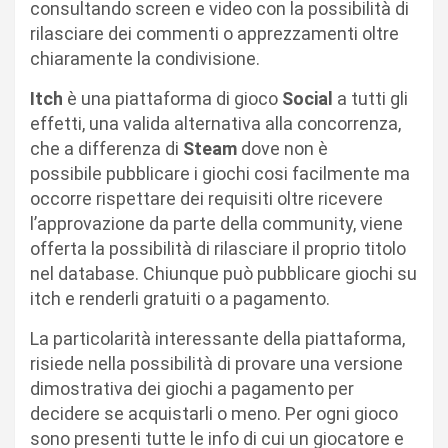
consultando screen e video con la possibilità di
rilasciare dei commenti o apprezzamenti oltre
chiaramente la condivisione.
Itch
è una piattaforma di gioco
Social
a tutti gli
effetti, una valida alternativa alla concorrenza,
che a differenza di
Steam
dove non è
possibile pubblicare i giochi cosi facilmente ma
occorre rispettare dei requisiti oltre ricevere
l’approvazione da parte della community, viene
offerta la possibilità di rilasciare il proprio titolo
nel database. Chiunque può pubblicare giochi su
itch e renderli gratuiti o a pagamento.
La particolarità interessante della piattaforma,
risiede nella possibilità di provare una versione
dimostrativa dei giochi a pagamento per
decidere se acquistarli o meno. Per ogni gioco
sono presenti tutte le info di cui un giocatore e