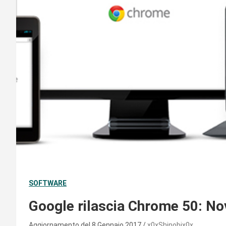
SOFTWARE
Google rilascia Chrome 50: Nov
Aggiornamento del 8 Gennaio 2017
x0xShinobix0x