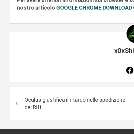
Per avere ulteriori informazioni sul browser 
nostro articolo
GOOGLE CHROME DOWNLOAD GR
x0xSh
N
Oculus giustifica il ritardo nelle spedizione
a
dei Rift
v
i