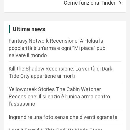
Come funziona Tinder
g
a
z
Ultime news
i
Fantasy Network Recensione: A Holua la
o
popolarità è un’arma e ogni “Mi piace” può
n
salvare il mondo
e
Kill the Shadow Recensione: La verità di Dark
a
Tide City appartiene ai morti
r
Yellowcreek Stories The Cabin Watcher
t
Recensione: Il silenzio è l’unica arma contro
i
l’assassino
c
Ingrandire una foto senza che diventi sgranata
o
l