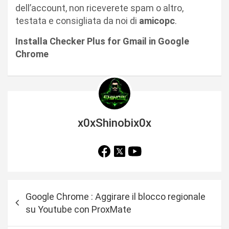
dell’account, non riceverete spam o altro,
testata e consigliata da noi di
amicopc
.
Installa Checker Plus for Gmail in Google
Chrome
x0xShinobix0x
N
Google Chrome : Aggirare il blocco regionale
a
su Youtube con ProxMate
v