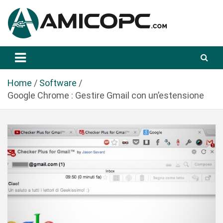
S
a
l
t
Novità Tecnologiche: Guide e News
Amicopc.com
a
a
l
Home
Software
c
Google Chrome : Gestire Gmail con un’estensione
o
n
t
e
n
u
t
o