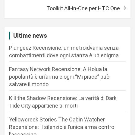
i
Toolkit All-in-One per HTC One
g
a
z
Ultime news
i
Plungeez Recensione: un metroidvania senza
o
combattimenti dove ogni stanza è un enigma
n
Fantasy Network Recensione: A Holua la
e
popolarità è un’arma e ogni “Mi piace” può
a
salvare il mondo
r
Kill the Shadow Recensione: La verità di Dark
t
Tide City appartiene ai morti
i
c
Yellowcreek Stories The Cabin Watcher
Recensione: Il silenzio è l’unica arma contro
o
l’assassino